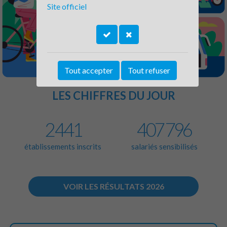
Site officiel
Tout accepter
Tout refuser
LES CHIFFRES DU JOUR
2 441
407 796
établissements inscrits
salariés sensibilisés
VOIR LES RÉSULTATS 2026