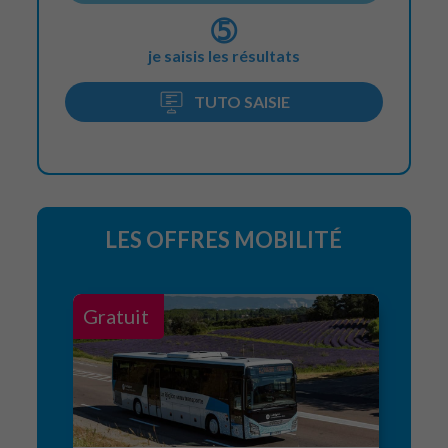
➄
je saisis les résultats
TUTO SAISIE
LES OFFRES MOBILITÉ
Gratuit