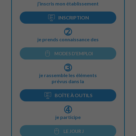
j’inscris mon établissement
INSCRIPTION
➁
je prends connaissance des
MODES D'EMPLOI
➂
je rassemble les éléments
prévus dans la
BOÎTE À OUTILS
➃
je participe
LE JOUR J