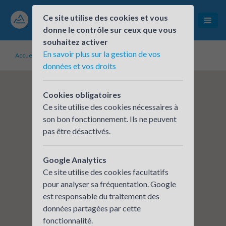
Ce site utilise des cookies et vous
donne le contrôle sur ceux que vous
souhaitez activer
En savoir plus sur la gestion de vos
Accueil
Établissements inscrits
A2i Conseil
données et vos droits
Cookies obligatoires
Ce site utilise des cookies nécessaires à
son bon fonctionnement. Ils ne peuvent
pas être désactivés.
Google Analytics
Ce site utilise des cookies facultatifs
pour analyser sa fréquentation. Google
est responsable du traitement des
données partagées par cette
fonctionnalité.