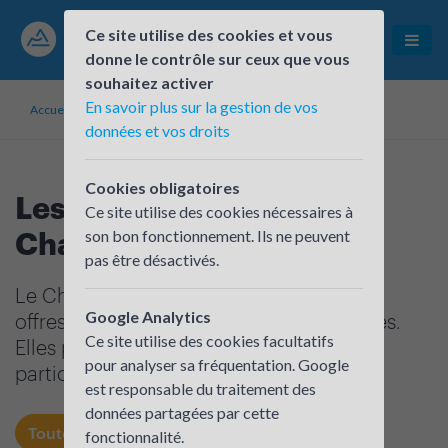
Ce site utilise des cookies et vous
donne le contrôle sur ceux que vous
souhaitez activer
En savoir plus sur la gestion de vos
Accueil
Offres mobilité
données et vos droits
Cookies obligatoires
Les offres mobilité du
Ce site utilise des cookies nécessaires à
Challenge
son bon fonctionnement. Ils ne peuvent
pas être désactivés.
Le Challenge Mobilité vous propose des
Google Analytics
offres spéciales régionales ou plus locales.
Ce site utilise des cookies facultatifs
Elles permettront de faciliter votre
pour analyser sa fréquentation. Google
participation à chaque nouvelle édition.
est responsable du traitement des
données partagées par cette
Toute la région
Ain
Allier
Ardèche
fonctionnalité.