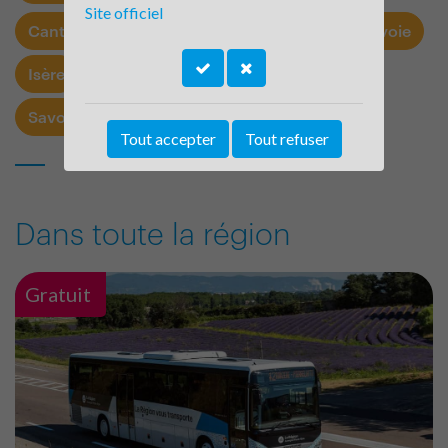
Site officiel
Cantal
Drôme
Haute Loire
Haute Savoie
Isère
Loire
Puy de Dôme
Rhône
Savoie
Tout accepter
Tout refuser
Dans toute la région
Gratuit