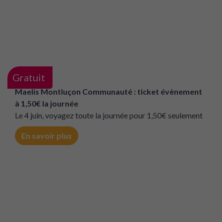
Promotion
Vichy Communauté - Gratuité de location de vélos
en agence commerciale pour tout abonné au réseau
de bus
Le 4 juin, venez essayer les vélos du réseau Mobivie !
En savoir plus
Gratuit
Maelis Montluçon Communauté : ticket évènement
à 1,50€ la journée
Le 4 juin, voyagez toute la journée pour 1,50€ seulement