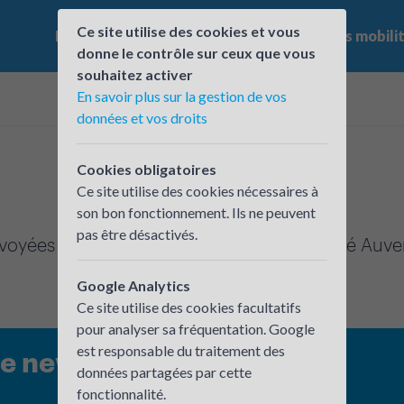
Ce site utilise des cookies et vous
Le challenge
Qui participe ?
Les offres mobili
donne le contrôle sur ceux que vous
souhaitez activer
En savoir plus sur la gestion de vos
données et vos droits
Cookies obligatoires
Ce site utilise des cookies nécessaires à
son bon fonctionnement. Ils ne peuvent
pas être désactivés.
nvoyées dans le cadre du Challenge Mobilité Auv
Google Analytics
Ce site utilise des cookies facultatifs
pour analyser sa fréquentation. Google
est responsable du traitement des
re newsletter
données partagées par cette
fonctionnalité.