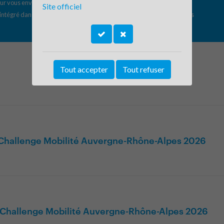
r vous envoyer les lettres d'information du Challenge Mobilité. Vous
Site officiel
intégré dans la newsletter.
En savoir plus sur la gestion de vos données
Tout accepter
Tout refuser
u Challenge Mobilité Auvergne-Rhône-Alpes 2026
u Challenge Mobilité Auvergne-Rhône-Alpes 2026