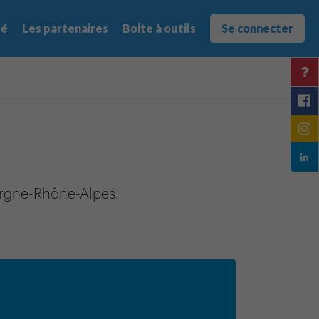
té
Les partenaires
Boite à outils
Se connecter
ergne-Rhône-Alpes.