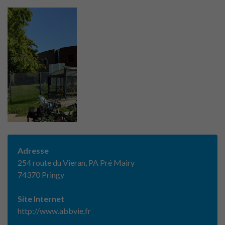
Adresse
254 route du Vieran, PA Pré Mairy
74370 Pringy
Site Internet
http://www.abbvie.fr