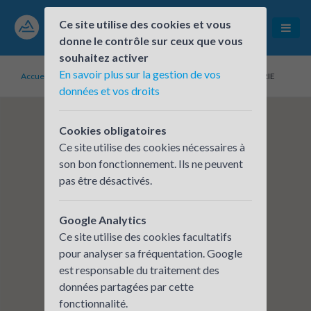
Ce site utilise des cookies et vous
donne le contrôle sur ceux que vous
souhaitez activer
En savoir plus sur la gestion de vos
Accueil
Établissements inscrits
ABBVIE ALLERGAN INDUSTRIE
données et vos droits
Cookies obligatoires
Ce site utilise des cookies nécessaires à
son bon fonctionnement. Ils ne peuvent
pas être désactivés.
Google Analytics
Ce site utilise des cookies facultatifs
pour analyser sa fréquentation. Google
est responsable du traitement des
données partagées par cette
fonctionnalité.