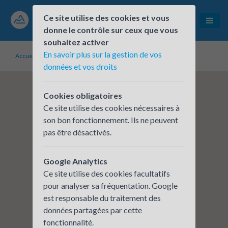
Ce site utilise des cookies et vous
donne le contrôle sur ceux que vous
souhaitez activer
En savoir plus sur la gestion de vos
Accueil
Établissements inscrits
AC2H
données et vos droits
Cookies obligatoires
Ce site utilise des cookies nécessaires à
son bon fonctionnement. Ils ne peuvent
pas être désactivés.
Google Analytics
Ce site utilise des cookies facultatifs
pour analyser sa fréquentation. Google
est responsable du traitement des
données partagées par cette
fonctionnalité.