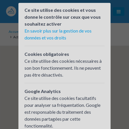
Ce site utilise des cookies et vous
donne le contrôle sur ceux que vous
souhaitez activer
En savoir plus sur la gestion de vos
Accueil
Établissements inscrits
Actemium Lyon Process et Réalisations
données et vos droits
Cookies obligatoires
Ce site utilise des cookies nécessaires à
son bon fonctionnement. Ils ne peuvent
pas être désactivés.
Google Analytics
Ce site utilise des cookies facultatifs
pour analyser sa fréquentation. Google
est responsable du traitement des
données partagées par cette
fonctionnalité.