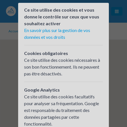
Ce site utilise des cookies et vous
donne le contrôle sur ceux que vous
souhaitez activer
En savoir plus sur la gestion de vos
Accueil
Établissements inscrits
AGATE Frontonas
données et vos droits
Cookies obligatoires
Ce site utilise des cookies nécessaires à
son bon fonctionnement. Ils ne peuvent
pas être désactivés.
Google Analytics
Ce site utilise des cookies facultatifs
pour analyser sa fréquentation. Google
est responsable du traitement des
données partagées par cette
fonctionnalité.