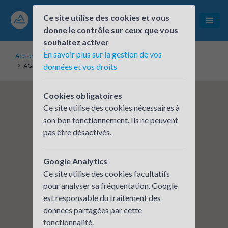
Ce site utilise des cookies et vous
donne le contrôle sur ceux que vous
souhaitez activer
En savoir plus sur la gestion de vos
Accueil
Établissements inscrits
AGENCE CREDIT AGRICOLE AIX ROOSEVELT
données et vos droits
Cookies obligatoires
Ce site utilise des cookies nécessaires à
son bon fonctionnement. Ils ne peuvent
pas être désactivés.
Google Analytics
Ce site utilise des cookies facultatifs
pour analyser sa fréquentation. Google
est responsable du traitement des
données partagées par cette
fonctionnalité.