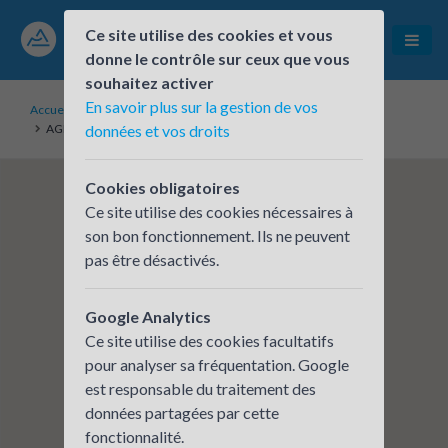
Ce site utilise des cookies et vous
donne le contrôle sur ceux que vous
souhaitez activer
En savoir plus sur la gestion de vos
Accueil
Établissements inscrits
AGENCE DEPARTEMENTALE D'INGENIERIE DE L'AIN
données et vos droits
Cookies obligatoires
Ce site utilise des cookies nécessaires à
son bon fonctionnement. Ils ne peuvent
pas être désactivés.
Google Analytics
Ce site utilise des cookies facultatifs
pour analyser sa fréquentation. Google
est responsable du traitement des
données partagées par cette
fonctionnalité.