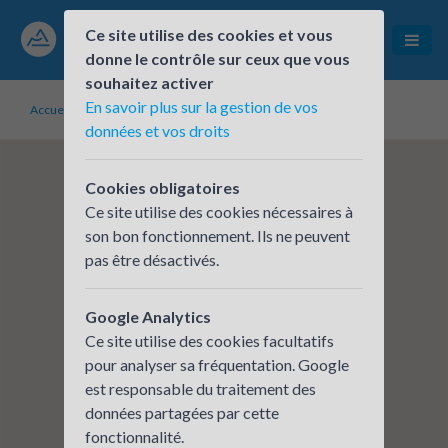
Ce site utilise des cookies et vous
donne le contrôle sur ceux que vous
souhaitez activer
En savoir plus sur la gestion de vos
Accueil
Établissements inscrits
AGENCE GRENOBLE ALPES
données et vos droits
Cookies obligatoires
Ce site utilise des cookies nécessaires à
son bon fonctionnement. Ils ne peuvent
pas être désactivés.
Google Analytics
Ce site utilise des cookies facultatifs
pour analyser sa fréquentation. Google
est responsable du traitement des
données partagées par cette
fonctionnalité.