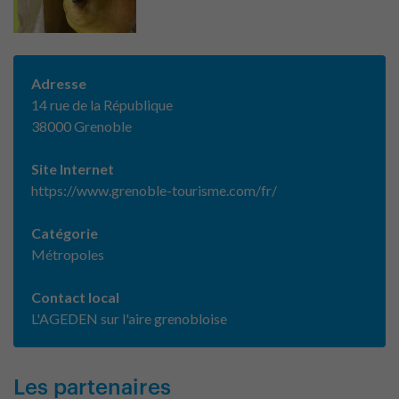
Adresse
14 rue de la République
38000 Grenoble
Site Internet
https://www.grenoble-tourisme.com/fr/
Catégorie
Métropoles
Contact local
L'AGEDEN sur l'aire grenobloise
Les partenaires