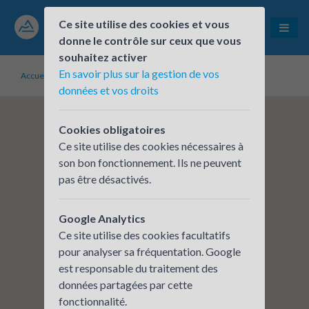
Ce site utilise des cookies et vous
donne le contrôle sur ceux que vous
souhaitez activer
En savoir plus sur la gestion de vos
Accueil
Établissements inscrits
AGF SCOP ENTREPRISES
données et vos droits
Cookies obligatoires
Ce site utilise des cookies nécessaires à
son bon fonctionnement. Ils ne peuvent
pas être désactivés.
Google Analytics
Ce site utilise des cookies facultatifs
pour analyser sa fréquentation. Google
est responsable du traitement des
données partagées par cette
fonctionnalité.