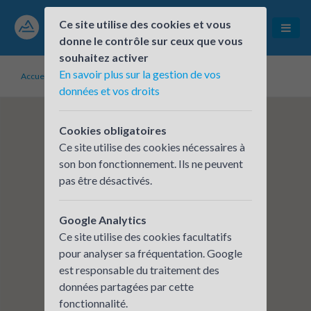
Ce site utilise des cookies et vous
donne le contrôle sur ceux que vous
souhaitez activer
En savoir plus sur la gestion de vos
Accueil
Établissements inscrits
ALEC Lyon
données et vos droits
Cookies obligatoires
Ce site utilise des cookies nécessaires à
son bon fonctionnement. Ils ne peuvent
pas être désactivés.
Google Analytics
Ce site utilise des cookies facultatifs
pour analyser sa fréquentation. Google
est responsable du traitement des
données partagées par cette
fonctionnalité.