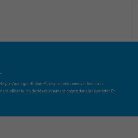
r
a Région Auvergne-Rhône-Alpes pour vous envoyer les lettres
ent utiliser le lien de désabonnement intégré dans la newsletter.
En