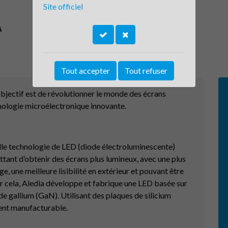
Site officiel
A
Tout accepter
Tout refuser
objectif est de révolutionner le monde des écrans
nologie microélectronique innovante.
lle technologie de LED (diode électroluminescente)
ttant d’obtenir des écrans plus lumineux, avec une plus
, une meilleure lisibilité en extérieur et pouvant être
ur cela, Aledia développe et fabrique une LED basée sur
 de gallium (GaN). Utilisant des plaques de silicium
ment manufacturable.