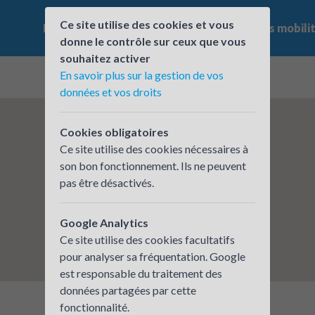
Ce site utilise des cookies et vous
Le challenge
Qui participe ?
Les offres mobili
donne le contrôle sur ceux que vous
souhaitez activer
En savoir plus sur la gestion de vos
données et vos droits
Cookies obligatoires
Ce site utilise des cookies nécessaires à
son bon fonctionnement. Ils ne peuvent
pas être désactivés.
Google Analytics
Ce site utilise des cookies facultatifs
pour analyser sa fréquentation. Google
est responsable du traitement des
données partagées par cette
fonctionnalité.