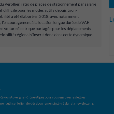
du Pérollier, ratio de places de stationnement par salarié
f difficile pour les modes actifs depuis Lyon-
obilité a été élaboré en 2018, avec notamment
L
o, l'encouragement à la location longue durée de VAE
'une voiture électrique partagée pour les déplacements
Mobilité régional s'inscrit donc dans cette dynamique.
r
a Région Auvergne-Rhône-Alpes pour vous envoyer les lettres
ent utiliser le lien de désabonnement intégré dans la newsletter.
En