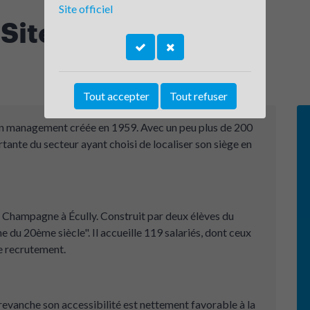
Site officiel
 Site d'Écully
Tout accepter
Tout refuser
 en management créée en 1959. Avec un peu plus de 200
portante du secteur ayant choisi de localiser son siège en
de Champagne à Écully. Construit par deux élèves du
e du 20ème siècle". Il accueille 119 salariés, dont ceux
le recrutement.
 revanche son accessibilité est nettement favorable à la