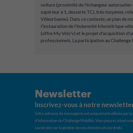
voiture (proximité de l'échangeur autoroutier 
supérieur à 1, desserte TCL très moyenne, relie
Villeurbanne). Dans ce contexte, un plan de m
l'instauration de l'indemnité kilométrique vél
(offre My Vélo'v) et le projet d'acquisition d
professionnels. La participation au Challenge 
Newsletter
Inscrivez-vous à notre newslette
Votre adresse de messagerie est uniquement utilisée par l
d’information du Challenge Mobilité. Vous pouvez à tout mom
savoir plus sur la gestion de vos données et vos droits