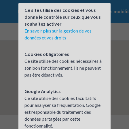
Ce site utilise des cookies et vous
Le challenge
Qui participe ?
Les offres mobili
donne le contrôle sur ceux que vous
souhaitez activer
En savoir plus sur la gestion de vos
données et vos droits
Cookies obligatoires
Ce site utilise des cookies nécessaires à
son bon fonctionnement. Ils ne peuvent
pas être désactivés.
Google Analytics
Ce site utilise des cookies facultatifs
pour analyser sa fréquentation. Google
est responsable du traitement des
données partagées par cette
fonctionnalité.