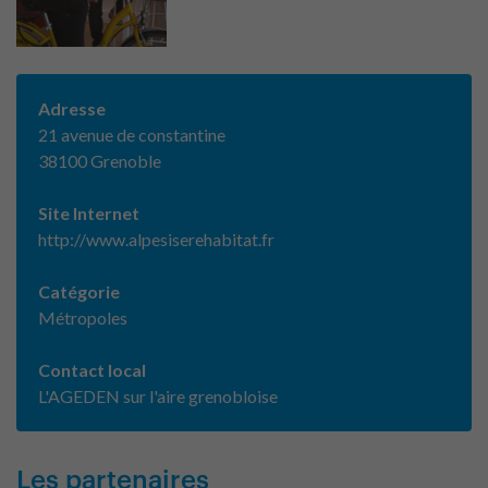
Adresse
21 avenue de constantine
38100 Grenoble
Site Internet
http://www.alpesiserehabitat.fr
Catégorie
Métropoles
Contact local
L'AGEDEN sur l'aire grenobloise
Les partenaires