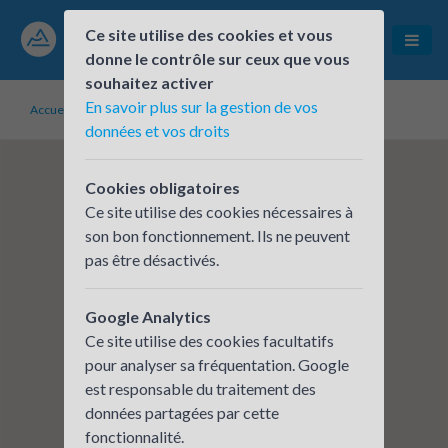
Ce site utilise des cookies et vous
donne le contrôle sur ceux que vous
souhaitez activer
En savoir plus sur la gestion de vos
Accueil
Établissements inscrits
ALPES ISERE HABITAT
données et vos droits
Cookies obligatoires
Ce site utilise des cookies nécessaires à
son bon fonctionnement. Ils ne peuvent
pas être désactivés.
Google Analytics
Ce site utilise des cookies facultatifs
pour analyser sa fréquentation. Google
est responsable du traitement des
données partagées par cette
fonctionnalité.