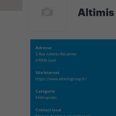
Altimis
Adresse
5 Rue Juliette Récamier
69006 Lyon
Site Internet
https://www.altimisgroup.fr/
Catégorie
Métropoles
Contact local
Maison du Vélo Lyon métropole