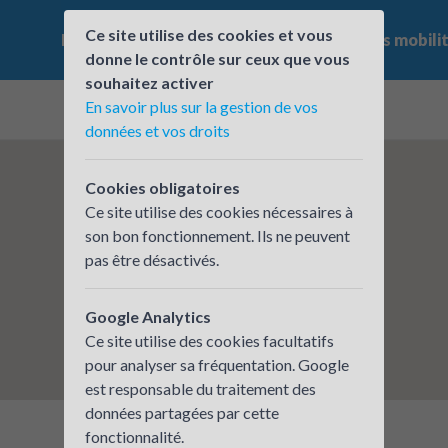
Ce site utilise des cookies et vous
Le challenge
Qui participe ?
Les offres mobili
donne le contrôle sur ceux que vous
souhaitez activer
En savoir plus sur la gestion de vos
données et vos droits
Cookies obligatoires
Ce site utilise des cookies nécessaires à
son bon fonctionnement. Ils ne peuvent
pas être désactivés.
Google Analytics
Ce site utilise des cookies facultatifs
pour analyser sa fréquentation. Google
est responsable du traitement des
données partagées par cette
fonctionnalité.