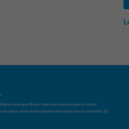
L
r
a Région Auvergne-Rhône-Alpes pour vous envoyer les lettres
ent utiliser le lien de désabonnement intégré dans la newsletter.
En