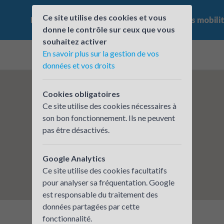
Ce site utilise des cookies et vous
Le challenge
Qui participe ?
Les offres mobili
donne le contrôle sur ceux que vous
souhaitez activer
En savoir plus sur la gestion de vos
données et vos droits
Cookies obligatoires
Ce site utilise des cookies nécessaires à
son bon fonctionnement. Ils ne peuvent
pas être désactivés.
Google Analytics
Ce site utilise des cookies facultatifs
pour analyser sa fréquentation. Google
est responsable du traitement des
données partagées par cette
fonctionnalité.