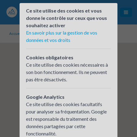
Ce site utilise des cookies et vous
donne le contrôle sur ceux que vous
souhaitez activer
En savoir plus sur la gestion de vos
Accueil
Établissements inscrits
ANDERLAINE Moûtiers
données et vos droits
Cookies obligatoires
Ce site utilise des cookies nécessaires à
son bon fonctionnement. Ils ne peuvent
pas être désactivés.
Google Analytics
Ce site utilise des cookies facultatifs
pour analyser sa fréquentation. Google
est responsable du traitement des
données partagées par cette
fonctionnalité.