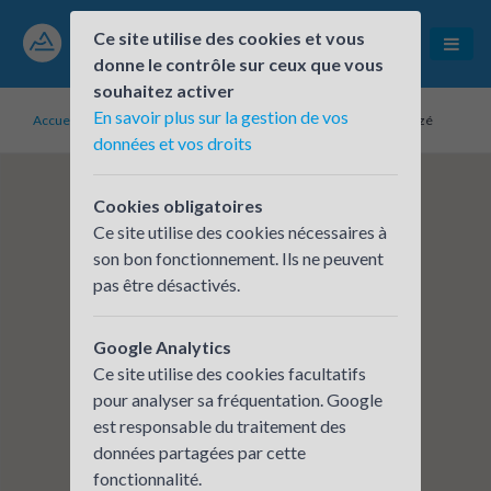
Ce site utilise des cookies et vous
donne le contrôle sur ceux que vous
souhaitez activer
En savoir plus sur la gestion de vos
Accueil
Établissements inscrits
Antenne DDETS/DDT de Gleizé
données et vos droits
Cookies obligatoires
Ce site utilise des cookies nécessaires à
son bon fonctionnement. Ils ne peuvent
pas être désactivés.
Google Analytics
Ce site utilise des cookies facultatifs
pour analyser sa fréquentation. Google
est responsable du traitement des
données partagées par cette
fonctionnalité.