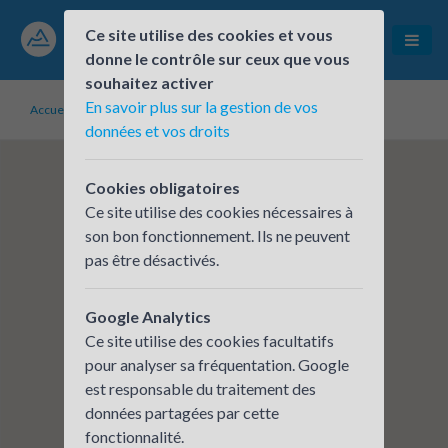
Ce site utilise des cookies et vous
donne le contrôle sur ceux que vous
souhaitez activer
En savoir plus sur la gestion de vos
Accueil
Établissements inscrits
Antenne DDT de Dardilly
données et vos droits
Cookies obligatoires
Ce site utilise des cookies nécessaires à
son bon fonctionnement. Ils ne peuvent
pas être désactivés.
Google Analytics
Ce site utilise des cookies facultatifs
pour analyser sa fréquentation. Google
est responsable du traitement des
données partagées par cette
fonctionnalité.