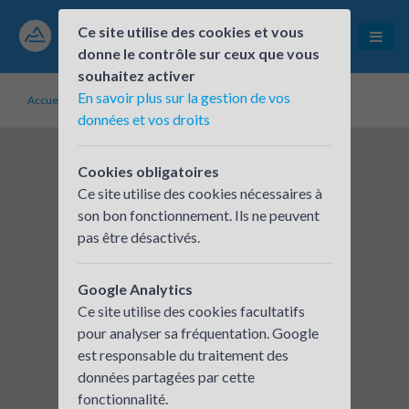
Ce site utilise des cookies et vous
donne le contrôle sur ceux que vous
souhaitez activer
En savoir plus sur la gestion de vos
Accueil
Établissements inscrits
Archigroup
données et vos droits
Cookies obligatoires
Ce site utilise des cookies nécessaires à
son bon fonctionnement. Ils ne peuvent
pas être désactivés.
Google Analytics
Ce site utilise des cookies facultatifs
pour analyser sa fréquentation. Google
est responsable du traitement des
données partagées par cette
fonctionnalité.