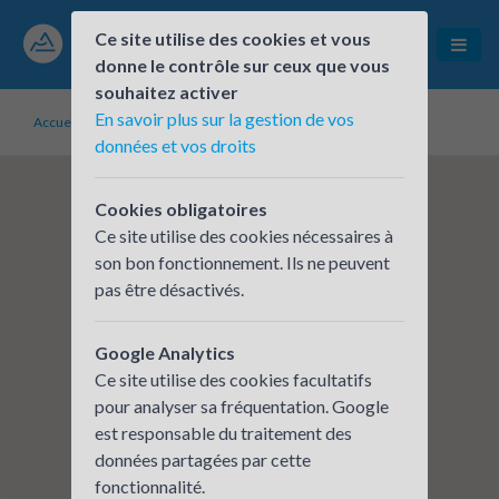
Ce site utilise des cookies et vous
donne le contrôle sur ceux que vous
souhaitez activer
En savoir plus sur la gestion de vos
Accueil
Établissements inscrits
Atelier d. La poterie plantée
données et vos droits
Cookies obligatoires
Ce site utilise des cookies nécessaires à
son bon fonctionnement. Ils ne peuvent
pas être désactivés.
Google Analytics
Ce site utilise des cookies facultatifs
pour analyser sa fréquentation. Google
est responsable du traitement des
données partagées par cette
fonctionnalité.