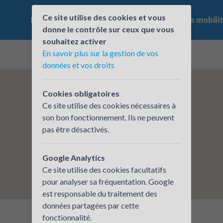
Ce site utilise des cookies et vous
Le challenge
Qui participe ?
Les offres mobili
donne le contrôle sur ceux que vous
souhaitez activer
En savoir plus sur la gestion de vos
données et vos droits
Cookies obligatoires
Ce site utilise des cookies nécessaires à
son bon fonctionnement. Ils ne peuvent
pas être désactivés.
Google Analytics
Ce site utilise des cookies facultatifs
pour analyser sa fréquentation. Google
est responsable du traitement des
données partagées par cette
fonctionnalité.