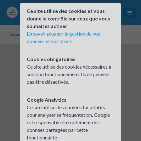
Ce site utilise des cookies et vous
donne le contrôle sur ceux que vous
souhaitez activer
En savoir plus sur la gestion de vos
Accueil
Établissements inscrits
ATRAL GROUP
données et vos droits
Cookies obligatoires
Ce site utilise des cookies nécessaires à
son bon fonctionnement. Ils ne peuvent
pas être désactivés.
Google Analytics
Ce site utilise des cookies facultatifs
pour analyser sa fréquentation. Google
est responsable du traitement des
données partagées par cette
fonctionnalité.