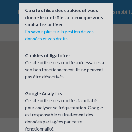
Ce site utilise des cookies et vous
Le challenge
Qui participe ?
Les offres mobili
donne le contrôle sur ceux que vous
souhaitez activer
En savoir plus sur la gestion de vos
données et vos droits
Cookies obligatoires
Ce site utilise des cookies nécessaires à
son bon fonctionnement. Ils ne peuvent
pas être désactivés.
Google Analytics
Ce site utilise des cookies facultatifs
pour analyser sa fréquentation. Google
est responsable du traitement des
données partagées par cette
fonctionnalité.