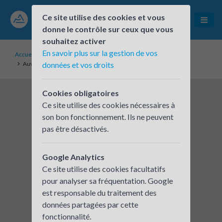
Ce site utilise des cookies et vous
donne le contrôle sur ceux que vous
souhaitez activer
En savoir plus sur la gestion de vos
Accueil
Établissements inscrits
Auvergne-Rhône-Alpes Entreprises - Antenne Drôme-Ardèche
données et vos droits
Cookies obligatoires
Ce site utilise des cookies nécessaires à
son bon fonctionnement. Ils ne peuvent
pas être désactivés.
Google Analytics
Ce site utilise des cookies facultatifs
pour analyser sa fréquentation. Google
est responsable du traitement des
données partagées par cette
fonctionnalité.