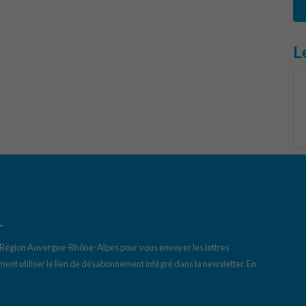
L
r
a Région Auvergne-Rhône-Alpes pour vous envoyer les lettres
ent utiliser le lien de désabonnement intégré dans la newsletter.
En