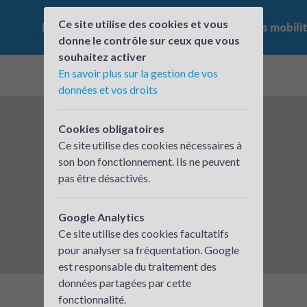
Ce site utilise des cookies et vous
Le challenge
Qui participe ?
Les offres mobili
donne le contrôle sur ceux que vous
souhaitez activer
En savoir plus sur la gestion de vos
données et vos droits
Cookies obligatoires
Ce site utilise des cookies nécessaires à
son bon fonctionnement. Ils ne peuvent
pas être désactivés.
Google Analytics
Ce site utilise des cookies facultatifs
pour analyser sa fréquentation. Google
est responsable du traitement des
données partagées par cette
fonctionnalité.