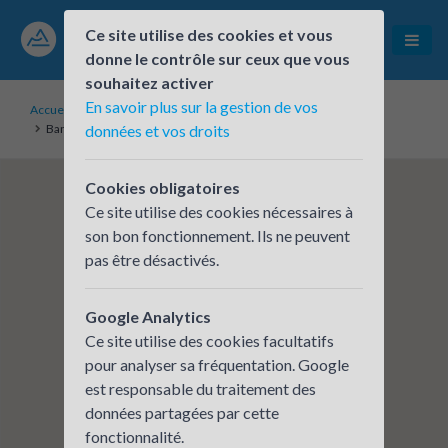
Ce site utilise des cookies et vous
donne le contrôle sur ceux que vous
souhaitez activer
En savoir plus sur la gestion de vos
Accueil
Établissements inscrits
Banque de France - Succursale d'Aurillac
données et vos droits
Cookies obligatoires
Ce site utilise des cookies nécessaires à
son bon fonctionnement. Ils ne peuvent
pas être désactivés.
Google Analytics
Ce site utilise des cookies facultatifs
pour analyser sa fréquentation. Google
est responsable du traitement des
données partagées par cette
fonctionnalité.