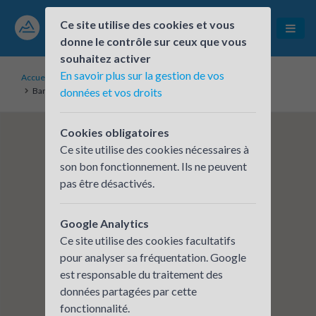
Ce site utilise des cookies et vous
donne le contrôle sur ceux que vous
souhaitez activer
En savoir plus sur la gestion de vos
Accueil
Établissements inscrits
Banque Populaire AURA - Siège Clermont Ferrand
données et vos droits
Cookies obligatoires
Ce site utilise des cookies nécessaires à
son bon fonctionnement. Ils ne peuvent
pas être désactivés.
Google Analytics
Ce site utilise des cookies facultatifs
pour analyser sa fréquentation. Google
est responsable du traitement des
données partagées par cette
fonctionnalité.