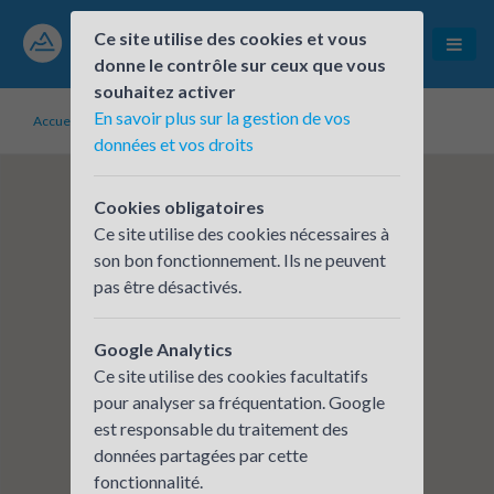
Ce site utilise des cookies et vous
donne le contrôle sur ceux que vous
souhaitez activer
En savoir plus sur la gestion de vos
Accueil
Établissements inscrits
BDO
données et vos droits
Cookies obligatoires
Ce site utilise des cookies nécessaires à
son bon fonctionnement. Ils ne peuvent
pas être désactivés.
Google Analytics
Ce site utilise des cookies facultatifs
pour analyser sa fréquentation. Google
est responsable du traitement des
données partagées par cette
fonctionnalité.