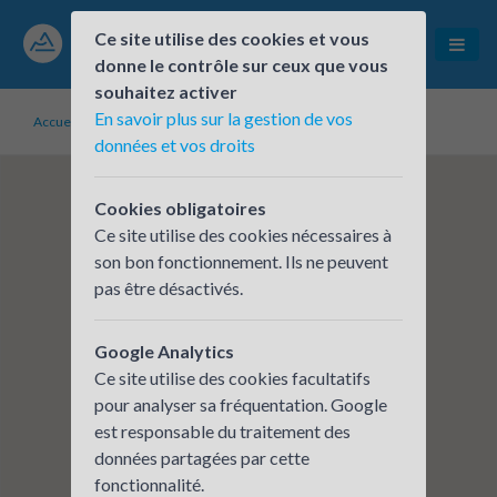
Ce site utilise des cookies et vous
donne le contrôle sur ceux que vous
souhaitez activer
En savoir plus sur la gestion de vos
Accueil
Établissements inscrits
BPAURA - CROLLES
données et vos droits
Cookies obligatoires
Ce site utilise des cookies nécessaires à
son bon fonctionnement. Ils ne peuvent
pas être désactivés.
Google Analytics
Ce site utilise des cookies facultatifs
pour analyser sa fréquentation. Google
est responsable du traitement des
données partagées par cette
fonctionnalité.