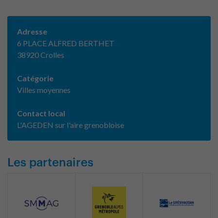
Adresse
6 PLACE ALFRED BERTHET
38920 Crolles
Catégorie
Villes moyennes
Contact local
L'AGEDEN sur l'aire grenobloise
Les partenaires