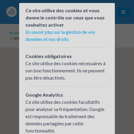
Ce site utilise des cookies et vous
donne le contrôle sur ceux que vous
souhaitez activer
En savoir plus sur la gestion de vos
Accueil
Établissements inscrits
BPAURA - LYON CARRE SAINT PIERRE
données et vos droits
Cookies obligatoires
Ce site utilise des cookies nécessaires à
son bon fonctionnement. Ils ne peuvent
pas être désactivés.
Google Analytics
Ce site utilise des cookies facultatifs
pour analyser sa fréquentation. Google
est responsable du traitement des
données partagées par cette
fonctionnalité.