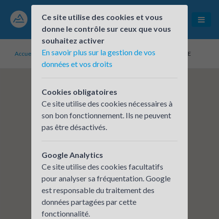
Ce site utilise des cookies et vous
donne le contrôle sur ceux que vous
souhaitez activer
En savoir plus sur la gestion de vos
Accueil
Établissements inscrits
BPAURA - LYON GUILLOTIERE
données et vos droits
Cookies obligatoires
Ce site utilise des cookies nécessaires à
son bon fonctionnement. Ils ne peuvent
pas être désactivés.
Google Analytics
Ce site utilise des cookies facultatifs
pour analyser sa fréquentation. Google
est responsable du traitement des
données partagées par cette
fonctionnalité.