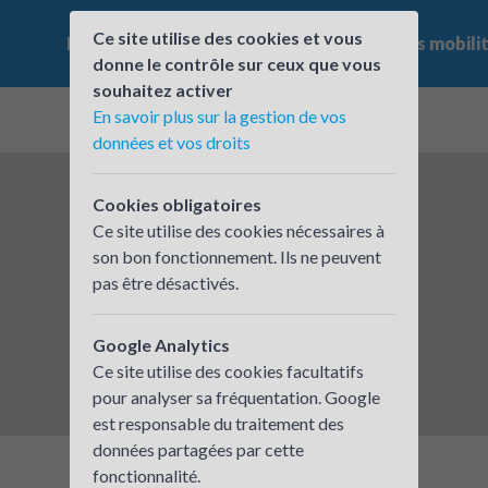
Ce site utilise des cookies et vous
Le challenge
Qui participe ?
Les offres mobili
donne le contrôle sur ceux que vous
souhaitez activer
En savoir plus sur la gestion de vos
données et vos droits
Cookies obligatoires
Ce site utilise des cookies nécessaires à
son bon fonctionnement. Ils ne peuvent
pas être désactivés.
Google Analytics
Ce site utilise des cookies facultatifs
pour analyser sa fréquentation. Google
est responsable du traitement des
données partagées par cette
fonctionnalité.