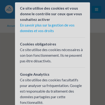
Ce site utilise des cookies et vous
donne le contrôle sur ceux que vous
souhaitez activer
En savoir plus sur la gestion de vos
Accueil
Établissements inscrits
BPAURA - TOUR DU PIN
données et vos droits
Cookies obligatoires
Ce site utilise des cookies nécessaires à
son bon fonctionnement. Ils ne peuvent
pas être désactivés.
Google Analytics
Ce site utilise des cookies facultatifs
pour analyser sa fréquentation. Google
est responsable du traitement des
données partagées par cette
fonctionnalité.