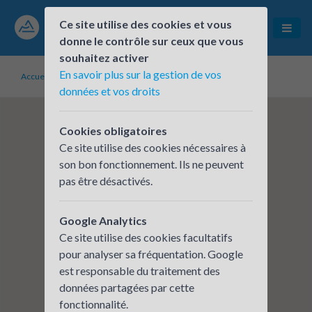
Ce site utilise des cookies et vous
donne le contrôle sur ceux que vous
souhaitez activer
En savoir plus sur la gestion de vos
Accueil
Établissements inscrits
BPAURA - VENISSIEUX
données et vos droits
Cookies obligatoires
Ce site utilise des cookies nécessaires à
son bon fonctionnement. Ils ne peuvent
pas être désactivés.
Google Analytics
Ce site utilise des cookies facultatifs
pour analyser sa fréquentation. Google
est responsable du traitement des
données partagées par cette
fonctionnalité.