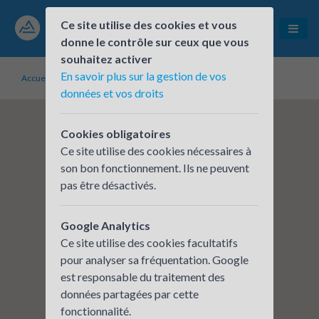
Ce site utilise des cookies et vous
donne le contrôle sur ceux que vous
souhaitez activer
En savoir plus sur la gestion de vos
Accueil
Établissements inscrits
BPAURA - VILLE LA GRAND
données et vos droits
Cookies obligatoires
Ce site utilise des cookies nécessaires à
son bon fonctionnement. Ils ne peuvent
pas être désactivés.
Google Analytics
Ce site utilise des cookies facultatifs
pour analyser sa fréquentation. Google
est responsable du traitement des
données partagées par cette
fonctionnalité.