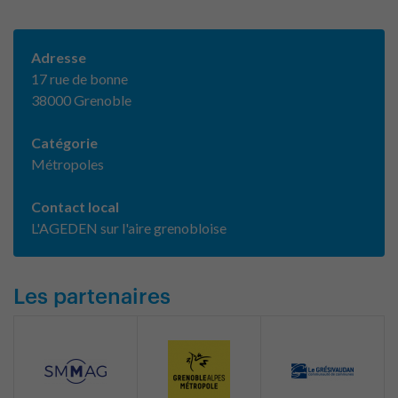
Adresse
17 rue de bonne
38000 Grenoble
Catégorie
Métropoles
Contact local
L'AGEDEN sur l'aire grenobloise
Les partenaires