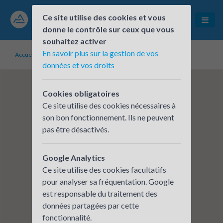
Ce site utilise des cookies et vous
donne le contrôle sur ceux que vous
souhaitez activer
En savoir plus sur la gestion de vos
Accueil
Établissements inscrits
Bragé Conseil
données et vos droits
Cookies obligatoires
Ce site utilise des cookies nécessaires à
son bon fonctionnement. Ils ne peuvent
pas être désactivés.
Google Analytics
Ce site utilise des cookies facultatifs
pour analyser sa fréquentation. Google
est responsable du traitement des
données partagées par cette
fonctionnalité.