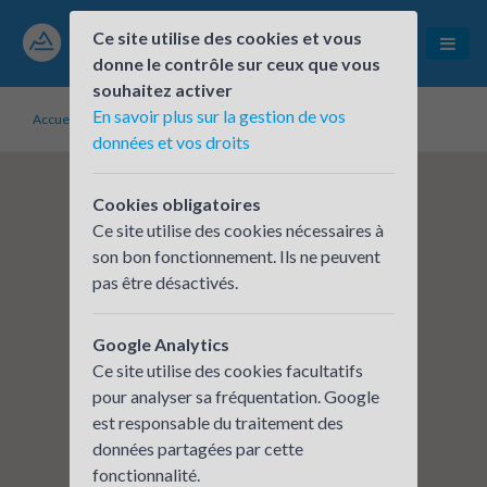
Ce site utilise des cookies et vous
donne le contrôle sur ceux que vous
souhaitez activer
En savoir plus sur la gestion de vos
Accueil
Établissements inscrits
BURGEAP Grenoble
données et vos droits
Cookies obligatoires
Ce site utilise des cookies nécessaires à
son bon fonctionnement. Ils ne peuvent
pas être désactivés.
Google Analytics
Ce site utilise des cookies facultatifs
pour analyser sa fréquentation. Google
est responsable du traitement des
données partagées par cette
fonctionnalité.