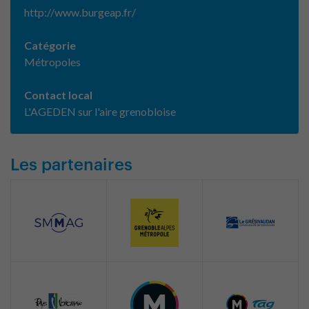
http://www.burgeap.fr/
Catégorie
Métropoles
Contact local
L'AGEDEN sur l'aire grenobloise
Les partenaires