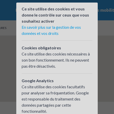
Ce site utilise des cookies et vous
Le challenge
Qui participe ?
Les offres mobili
donne le contrôle sur ceux que vous
souhaitez activer
En savoir plus sur la gestion de vos
AURES
données et vos droits
Cookies obligatoires
Ce site utilise des cookies nécessaires à
son bon fonctionnement. Ils ne peuvent
pas être désactivés.
Google Analytics
Ce site utilise des cookies facultatifs
pour analyser sa fréquentation. Google
est responsable du traitement des
données partagées par cette
fonctionnalité.