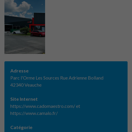
Adresse
Parc l'Orme Les Sources Rue Adrienne Bolland
42340 Veauche
Site Internet
https://www.cadomaestro.com/ et
https://www.camalo.fr/
Catégorie