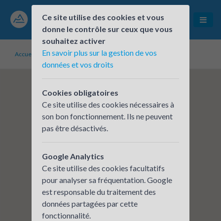
Ce site utilise des cookies et vous
donne le contrôle sur ceux que vous
souhaitez activer
En savoir plus sur la gestion de vos
Accueil
Établissements inscrits
Camalo et CadoMaestro
données et vos droits
Cookies obligatoires
Ce site utilise des cookies nécessaires à
son bon fonctionnement. Ils ne peuvent
pas être désactivés.
Google Analytics
Ce site utilise des cookies facultatifs
pour analyser sa fréquentation. Google
est responsable du traitement des
données partagées par cette
fonctionnalité.