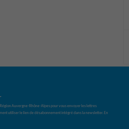
r
a Région Auvergne-Rhône-Alpes pour vous envoyer les lettres
ent utiliser le lien de désabonnement intégré dans la newsletter.
En