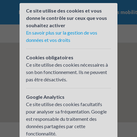
Ce site utilise des cookies et vous
Le challenge
Qui participe ?
Les offres mobili
donne le contrôle sur ceux que vous
souhaitez activer
En savoir plus sur la gestion de vos
données et vos droits
Cookies obligatoires
Ce site utilise des cookies nécessaires à
son bon fonctionnement. Ils ne peuvent
pas être désactivés.
Google Analytics
Ce site utilise des cookies facultatifs
pour analyser sa fréquentation. Google
est responsable du traitement des
données partagées par cette
fonctionnalité.