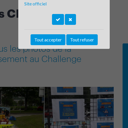
Site officiel
 CNRS Presqu'île
Tout accepter
Tout refuser
us les photos de la
issement au Challenge