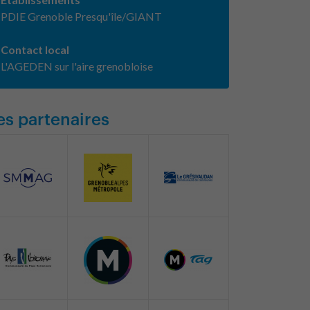
PDIE Grenoble Presqu'île/GIANT
Contact local
L'AGEDEN sur l'aire grenobloise
es partenaires