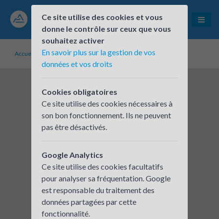
Ce site utilise des cookies et vous
donne le contrôle sur ceux que vous
souhaitez activer
En savoir plus sur la gestion de vos
Accueil
Établissements inscrits
CARSAT RA - DRÔME
données et vos droits
Cookies obligatoires
Ce site utilise des cookies nécessaires à
son bon fonctionnement. Ils ne peuvent
pas être désactivés.
Google Analytics
Ce site utilise des cookies facultatifs
pour analyser sa fréquentation. Google
est responsable du traitement des
données partagées par cette
fonctionnalité.