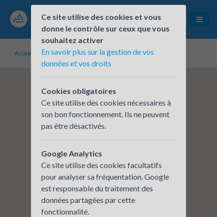
Ce site utilise des cookies et vous
donne le contrôle sur ceux que vous
souhaitez activer
En savoir plus sur la gestion de vos
Accueil
Établissements inscrits
CARSAT RA - LOIRE
données et vos droits
Cookies obligatoires
Ce site utilise des cookies nécessaires à
son bon fonctionnement. Ils ne peuvent
pas être désactivés.
Google Analytics
Ce site utilise des cookies facultatifs
pour analyser sa fréquentation. Google
est responsable du traitement des
données partagées par cette
fonctionnalité.