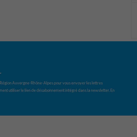
r
a Région Auvergne-Rhône-Alpes pour vous envoyer les lettres
ent utiliser le lien de désabonnement intégré dans la newsletter.
En