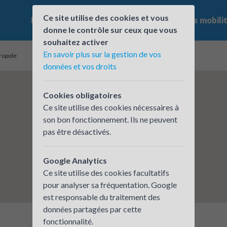
Ce site utilise des cookies et vous
Le challenge
Qui participe ?
Les offres mobili
donne le contrôle sur ceux que vous
souhaitez activer
En savoir plus sur la gestion de vos
ropole
données et vos droits
Cookies obligatoires
Ce site utilise des cookies nécessaires à
son bon fonctionnement. Ils ne peuvent
pas être désactivés.
Google Analytics
Ce site utilise des cookies facultatifs
pour analyser sa fréquentation. Google
est responsable du traitement des
données partagées par cette
fonctionnalité.