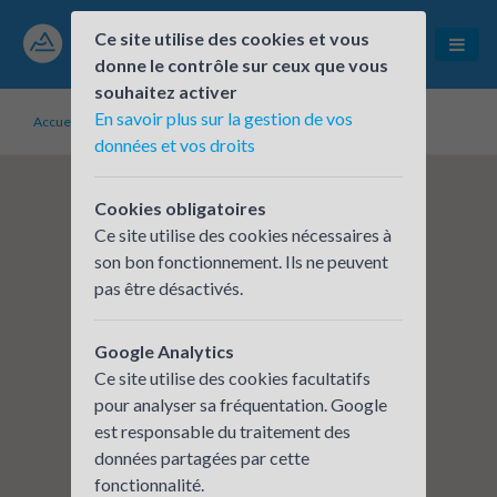
Ce site utilise des cookies et vous
donne le contrôle sur ceux que vous
souhaitez activer
En savoir plus sur la gestion de vos
Accueil
Établissements inscrits
CCAS DE SEYSSINS
données et vos droits
Cookies obligatoires
Ce site utilise des cookies nécessaires à
son bon fonctionnement. Ils ne peuvent
pas être désactivés.
Google Analytics
Ce site utilise des cookies facultatifs
pour analyser sa fréquentation. Google
est responsable du traitement des
données partagées par cette
fonctionnalité.