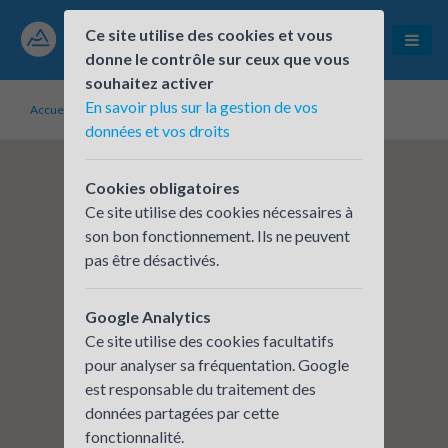
Ce site utilise des cookies et vous
donne le contrôle sur ceux que vous
souhaitez activer
En savoir plus sur la gestion de vos
Accueil
Établissements inscrits
CCAS
données et vos droits
Cookies obligatoires
Ce site utilise des cookies nécessaires à
son bon fonctionnement. Ils ne peuvent
pas être désactivés.
Google Analytics
Ce site utilise des cookies facultatifs
pour analyser sa fréquentation. Google
est responsable du traitement des
données partagées par cette
fonctionnalité.