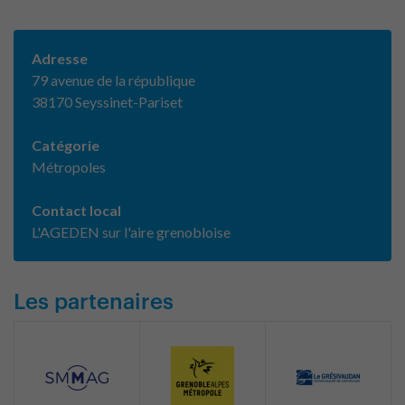
Adresse
79 avenue de la république
38170 Seyssinet-Pariset
Catégorie
Métropoles
Contact local
L'AGEDEN sur l'aire grenobloise
Les partenaires