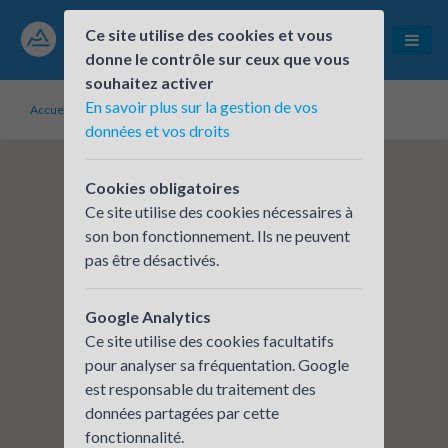
Ce site utilise des cookies et vous
donne le contrôle sur ceux que vous
souhaitez activer
En savoir plus sur la gestion de vos
Accueil
Établissements inscrits
CCI de SAVOIE
données et vos droits
Cookies obligatoires
Ce site utilise des cookies nécessaires à
son bon fonctionnement. Ils ne peuvent
pas être désactivés.
Google Analytics
Ce site utilise des cookies facultatifs
pour analyser sa fréquentation. Google
est responsable du traitement des
données partagées par cette
fonctionnalité.