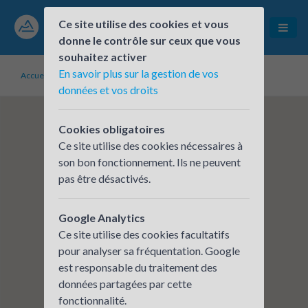
Ce site utilise des cookies et vous
donne le contrôle sur ceux que vous
souhaitez activer
En savoir plus sur la gestion de vos
Accueil
Établissements inscrits
CCI Haute-Savoie
données et vos droits
Cookies obligatoires
Ce site utilise des cookies nécessaires à
son bon fonctionnement. Ils ne peuvent
pas être désactivés.
Google Analytics
Ce site utilise des cookies facultatifs
pour analyser sa fréquentation. Google
est responsable du traitement des
données partagées par cette
fonctionnalité.