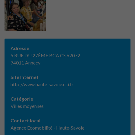
Adresse
5 RUE DU 27ÈME BCA CS 62072
74011 Annecy
Site Internet
http://www.haute-savoie.cci.fr
Catégorie
Villes moyennes
Contact local
Agence Ecomobilité - Haute-Savoie